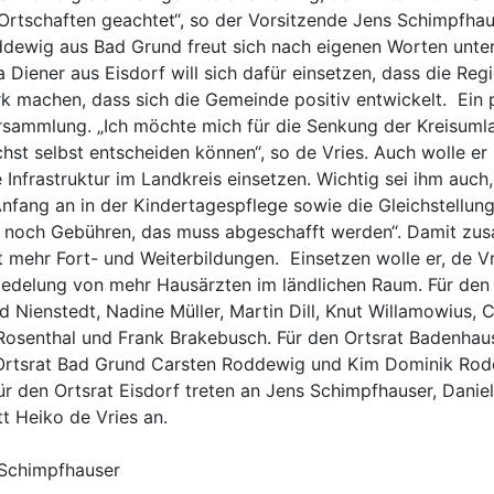
rtschaften geachtet“, so der Vorsitzende Jens Schimpfhause
dewig aus Bad Grund freut sich nach eigenen Worten unter
 Diener aus Eisdorf will sich dafür einsetzen, dass die Re
tark machen, dass sich die Gemeinde positiv entwickelt. Ei
ersammlung. „Ich möchte mich für die Senkung der Kreisum
t selbst entscheiden können“, so de Vries. Auch wolle er s
Infrastruktur im Landkreis einsetzen. Wichtig sei ihm auch
nfang an in der Kindertagespflege sowie die Gleichstellun
er noch Gebühren, das muss abgeschafft werden“. Damit z
t mehr Fort- und Weiterbildungen. Einsetzen wolle er, de V
nsiedelung von mehr Hausärzten im ländlichen Raum. Für den
d Nienstedt, Nadine Müller, Martin Dill, Knut Willamowius
Rosenthal und Frank Brakebusch. Für den Ortsrat Badenhau
Ortsrat Bad Grund Carsten Roddewig und Kim Dominik Rodde
Für den Ortsrat Eisdorf treten an Jens Schimpfhauser, Danie
t Heiko de Vries an.
 Schimpfhauser